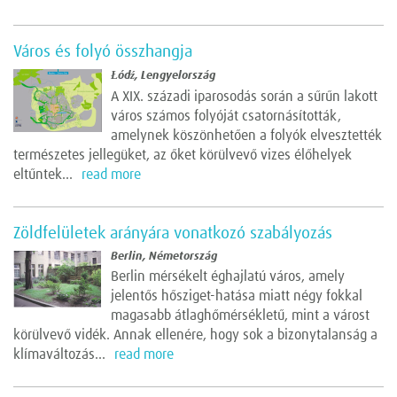
Város és folyó összhangja
Łódź, Lengyelország
A XIX. századi iparosodás során a sűrűn lakott
város számos folyóját csatornásították,
amelynek köszönhetően a folyók elvesztették
természetes jellegüket, az őket körülvevő vizes élőhelyek
eltűntek...
read more
Zöldfelületek arányára vonatkozó szabályozás
Berlin, Németország
Berlin mérsékelt éghajlatú város, amely
jelentős hősziget-hatása miatt négy fokkal
magasabb átlaghőmérsékletű, mint a várost
körülvevő vidék. Annak ellenére, hogy sok a bizonytalanság a
klímaváltozás...
read more