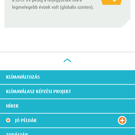
a 2015. év pedig a feljegyzések óta a
legmelegebb évünk volt (globális szinten).
KLÍMAVÁLTOZÁS
KLÍMAVÁLASZ KÉPZÉSI PROJEKT
HÍREK
JÓ PÉLDÁK