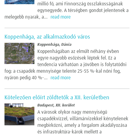
millió fő, ami Finnország összlakosságának
egynegyede. A térségben gondot jelentenek a
melegebb nyarak, a...
read more
Koppenhága, az alkalmazkodó város
Koppenhága, Dánia
Koppenhágában az elmúlt néhány évben
egyre nagyobb esőzések léptek fel. Ez a
tendencia várhatóan a jövőben is folytatódni
fog: a csapadék mennyisége telente 25-55 %-kal nőni fog,
nyáron pedig 40 %-...
read more
Kötelezően előírt zöldtetők a XII. kerületben
Budapest, XII. kerület
A városok olykor nagy mennyiségű
csapadékvízzel, villámárvizekkel kénytelenek
megbirkózni, amely a forgalom akadályozása
és infrastruktúra-károk mellett a