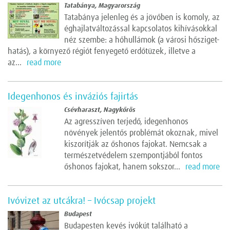
Tatabánya, Magyarország
Tatabánya jelenleg és a jövőben is komoly, az
éghajlatváltozással kapcsolatos kihívásokkal
néz szembe: a hőhullámok (a városi hősziget-
hatás), a környező régiót fenyegető erdőtüzek, illetve a
az...
read more
Idegenhonos és inváziós fajirtás
Csévharaszt, Nagykőrös
Az agresszíven terjedő, idegenhonos
növények jelentős problémát okoznak, mivel
kiszorítják az őshonos fajokat. Nemcsak a
természetvédelem szempontjából fontos
őshonos fajokat, hanem sokszor...
read more
Ivóvizet az utcákra! – Ivócsap projekt
Budapest
Budapesten kevés ivókút található a