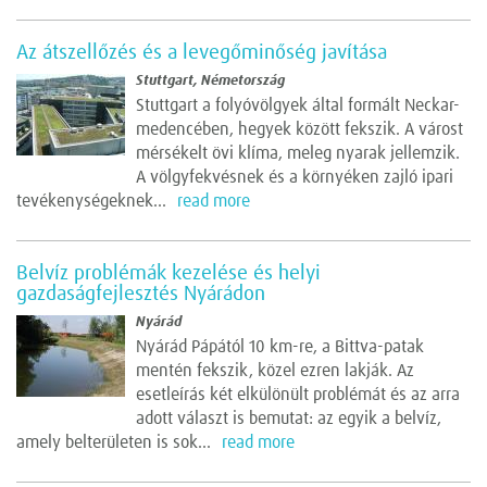
Az átszellőzés és a levegőminőség javítása
Stuttgart, Németország
Stuttgart a folyóvölgyek által formált Neckar-
medencében, hegyek között fekszik. A várost
mérsékelt övi klíma, meleg nyarak jellemzik.
A völgyfekvésnek és a környéken zajló ipari
tevékenységeknek...
read more
Belvíz problémák kezelése és helyi
gazdaságfejlesztés Nyárádon
Nyárád
Nyárád Pápától 10 km-re, a Bittva-patak
mentén fekszik, közel ezren lakják. Az
esetleírás két elkülönült problémát és az arra
adott választ is bemutat: az egyik a belvíz,
amely belterületen is sok...
read more