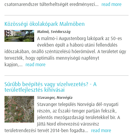
csatornarendszer túlterheltségét eredményezi...
read more
Közösségi ökolakópark Malmöben
Malmö, Svédország
A malmö-i Augustenborg lakópark az 50-es
években épült a háború utáni fellendülés
időszakában, önálló széntüzelésű hőerőművel. A területet úgy
tervezték, hogy optimális mennyiségű napfényt
kapjon,...
read more
Sűrűbb beépítés vagy vízelvezetés? - A
területfejlesztés kihívásai
Stavanger, Norvégia
Stavanger település Norvégia dél-nyugati
részén, az Északi-tenger partján fekszik,
jelentős mezőgazdasági területekkel bír. A
Jåttå Nord elnevezésű városrész
területrendezési tervét 2014-ben fogadta...
read more