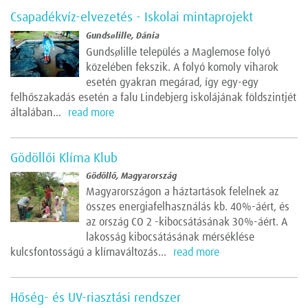
Csapadékvíz-elvezetés - Iskolai mintaprojekt
Gundsølille, Dánia
Gundsølille település a Maglemose folyó
közelében fekszik. A folyó komoly viharok
esetén gyakran megárad, így egy-egy
felhőszakadás esetén a falu Lindebjerg iskolájának földszintjét
általában...
read more
Gödöllői Klíma Klub
Gödöllő, Magyarország
Magyarországon a háztartások felelnek az
összes energiafelhasználás kb. 40%-áért, és
az ország CO 2 -kibocsátásának 30%-áért. A
lakosság kibocsátásának mérséklése
kulcsfontosságú a klímaváltozás...
read more
Hőség- és UV-riasztási rendszer