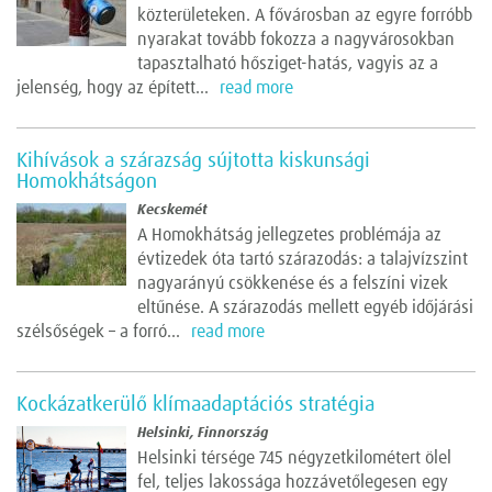
közterületeken. A fővárosban az egyre forróbb
nyarakat tovább fokozza a nagyvárosokban
tapasztalható hősziget-hatás, vagyis az a
jelenség, hogy az épített...
read more
Kihívások a szárazság sújtotta kiskunsági
Homokhátságon
Kecskemét
A Homokhátság jellegzetes problémája az
évtizedek óta tartó szárazodás: a talajvízszint
nagyarányú csökkenése és a felszíni vizek
eltűnése. A szárazodás mellett egyéb időjárási
szélsőségek – a forró...
read more
Kockázatkerülő klímaadaptációs stratégia
Helsinki, Finnország
Helsinki térsége 745 négyzetkilométert ölel
fel, teljes lakossága hozzávetőlegesen egy