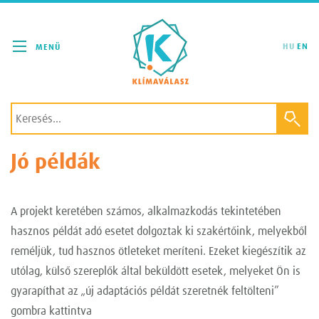
Klímaválasz
HU
EN
Jó példák
A projekt keretében számos, alkalmazkodás tekintetében
hasznos példát adó esetet dolgoztak ki szakértőink, melyekből
reméljük, tud hasznos ötleteket meríteni. Ezeket kiegészítik az
utólag, külső szereplők által beküldött esetek, melyeket Ön is
gyarapíthat az „új adaptációs példát szeretnék feltölteni”
gombra kattintva