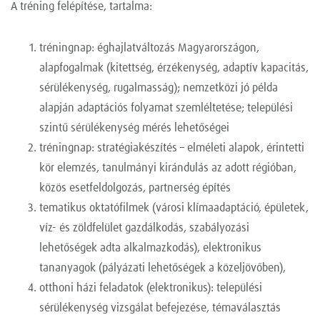
A tréning felépítése, tartalma:
tréningnap: éghajlatváltozás Magyarországon,
alapfogalmak (kitettség, érzékenység, adaptív kapacitás,
sérülékenység, rugalmasság); nemzetközi jó példa
alapján adaptációs folyamat szemléltetése; települési
szintű sérülékenység mérés lehetőségei
tréningnap: stratégiakészítés – elméleti alapok, érintetti
kör elemzés, tanulmányi kirándulás az adott régióban,
közös esetfeldolgozás, partnerség építés
tematikus oktatófilmek (városi klímaadaptáció, épületek,
víz- és zöldfelület gazdálkodás, szabályozási
lehetőségek adta alkalmazkodás), elektronikus
tananyagok (pályázati lehetőségek a közeljövőben),
otthoni házi feladatok (elektronikus): települési
sérülékenység vizsgálat befejezése, témaválasztás