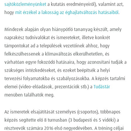
sajtóközleményünket
a kutatás eredményeiről), valamint azt,
hogy
mit érzékel a lakosság az éghajlatváltozás hatásaiból
.
Mindezek alapján olyan hiánypótló tananyag készült, amely
naprakész tudnivalókat és ismereteket, illetve konkrét
támpontokat ad a települések vezetőinek ahhoz, hogy
felkészülhessenek a klímaváltozás elkerülhetetlen, és
várhatóan egyre fokozódó hatásaira, hogy azonosítani tudják a
szükséges intézkedéseket, és ezeket beépítsék a helyi
tervezési folyamatokba és szabályozásokba. A képzés tartalmi
elemei (video-előadások, prezentációk stb.) a
Tudástár
menüben találhatók meg.
Az ismeretek elsajátítását személyes (csoportos), többnapos
képzés segítette elő 8 turnusban (3 budapesti és 5 vidéki) a
résztvevők számára 2016 első negyedévében. A tréning céljai