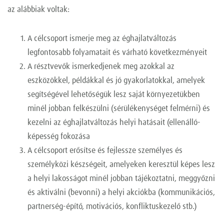
az alábbiak voltak:
A célcsoport ismerje meg az éghajlatváltozás
legfontosabb folyamatait és várható következményeit
A résztvevők ismerkedjenek meg azokkal az
eszközökkel, példákkal és jó gyakorlatokkal, amelyek
segítségével lehetőségük lesz saját környezetükben
minél jobban felkészülni (sérülékenységet felmérni) és
kezelni az éghajlatváltozás helyi hatásait (ellenálló-
képesség fokozása
A célcsoport erősítse és fejlessze személyes és
személyközi készségeit, amelyeken keresztül képes lesz
a helyi lakosságot minél jobban tájékoztatni, meggyőzni
és aktiválni (bevonni) a helyi akciókba (kommunikációs,
partnerség-építő, motivációs, konfliktuskezelő stb.)