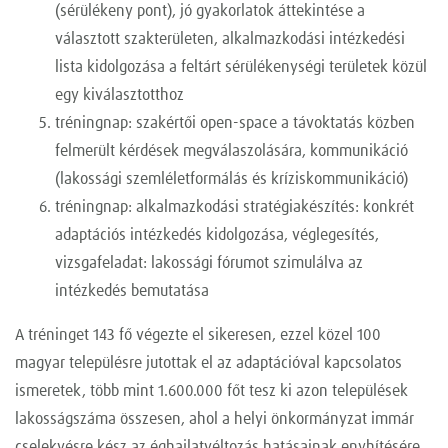
(sérülékeny pont), jó gyakorlatok áttekintése a
választott szakterületen, alkalmazkodási intézkedési
lista kidolgozása a feltárt sérülékenységi területek közül
egy kiválasztotthoz
tréningnap: szakértői open-space a távoktatás közben
felmerült kérdések megválaszolására, kommunikáció
(lakossági szemléletformálás és kríziskommunikáció)
tréningnap: alkalmazkodási stratégiakészítés: konkrét
adaptációs intézkedés kidolgozása, véglegesítés,
vizsgafeladat: lakossági fórumot szimulálva az
intézkedés bemutatása
A tréninget 143 fő végezte el sikeresen, ezzel közel 100
magyar településre jutottak el az adaptációval kapcsolatos
ismeretek, több mint 1.600.000 főt tesz ki azon települések
lakosságszáma összesen, ahol a helyi önkormányzat immár
cselekvésre kész az éghajlatvéltozás hatásainak enyhítésére