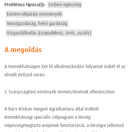
Probléma típusa(i):
Emberi egészség
Extrém időjárási események
Mezőgazdaság, helyi gazdaság
Vízgazdálkodás (csapadékvíz, árvíz, aszály)
A megoldás
A Homokhátságon két fő alkalmazkodási folyamat indult el az
elmúlt évtized során:
1. Szárazságtűrő növények termesztésének elterjesztése
A Bács-Kiskun megyei Agrárkamara által indított
Homokhátsági speciális célprogram a térség
népességmegtartó erejének fenntartását, a térségre jellemző