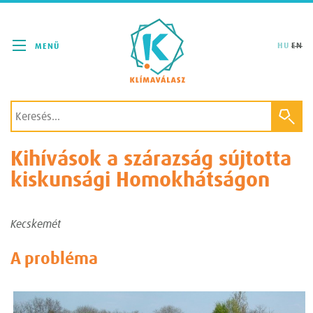
Klímaválasz
HU
EN
Kihívások a szárazság sújtotta
kiskunsági Homokhátságon
Kecskemét
A probléma