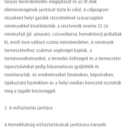
tanyás berendezkedés megújítását és az itt élők
életminőségének javítását tűzte ki célul. A célprogram
részeként helyi gazdák részvételével szárazságtűrő
növényekkel kísérleteztek: a résztvevők évente 22-26
növényfajt (pl. amaránt, csicseriborsó, homoktövis) próbáltak
ki, évről-évre változó számú mintaterületen. A növények
termesztéséhez szakmai segítséget kaptak, a
terméseredményeket, a termelés költségeit és a termesztési
tapasztalatokat pedig folyamatosan gyűjtötték és
monitorozták. Az eredményeket fórumokon, képzéseken,
tájékoztató füzetekben és a helyi médián keresztül osztották
meg a tágabb közösséggel.
2. A vízháztartás javítása
A Homokhátság vízháztartásának javítására irányuló