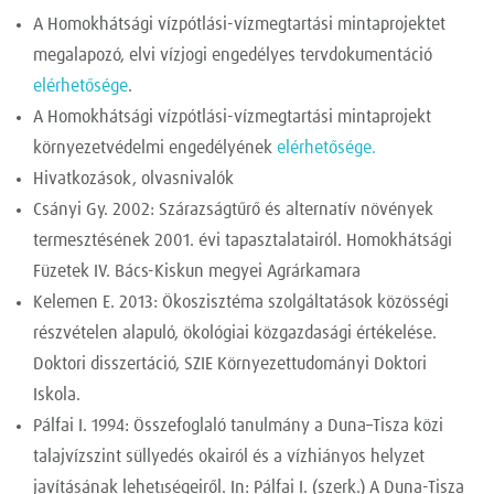
A Homokhátsági vízpótlási-vízmegtartási mintaprojektet
megalapozó, elvi vízjogi engedélyes tervdokumentáció
elérhetősége
.
A Homokhátsági vízpótlási-vízmegtartási mintaprojekt
környezetvédelmi engedélyének
elérhetősége.
Hivatkozások, olvasnivalók
Csányi Gy. 2002: Szárazságtűrő és alternatív növények
termesztésének 2001. évi tapasztalatairól. Homokhátsági
Füzetek IV. Bács-Kiskun megyei Agrárkamara
Kelemen E. 2013: Ökoszisztéma szolgáltatások közösségi
részvételen alapuló, ökológiai közgazdasági értékelése.
Doktori disszertáció, SZIE Környezettudományi Doktori
Iskola.
Pálfai I. 1994: Összefoglaló tanulmány a Duna–Tisza közi
talajvízszint süllyedés okairól és a vízhiányos helyzet
javításának lehetıségeiről. In: Pálfai I. (szerk.) A Duna-Tisza