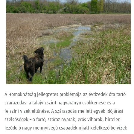
A Homokhátság jellegzetes problémája az évtizedek óta tartó
szárazodás: a talajvízszint nagyarányú csökkenése és a
felszíni vizek eltűnése. A szárazodás mellett egyéb időjárási
szélsőségek – a forró, száraz nyarak, erős viharok, hirtelen
lezúduló nagy mennyiségű csapadék miatt keletkező belvizek