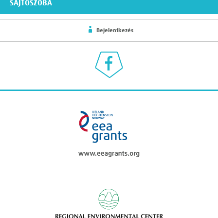
SAJTÓSZOBA
Bejelentkezés
Klímaválasz a Facebookon
eea grants
Regional Enviromen