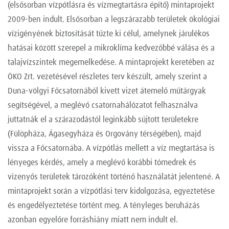
(elsősorban vízpótlásra és vízmegtartásra építő) mintaprojekt
2009-ben indult. Elsősorban a legszárazabb területek ökológiai
vízigényének biztosítását tűzte ki célul, amelynek járulékos
hatásai között szerepel a mikroklíma kedvezőbbé válása és a
talajvízszintek megemelkedése. A mintaprojekt keretében az
ÖKO Zrt. vezetésével részletes terv készült, amely szerint a
Duna-völgyi Főcsatornából kivett vizet átemelő műtárgyak
segítségével, a meglévő csatornahálózatot felhasználva
juttatnák el a szárazodástól leginkább sújtott területekre
(Fülöpháza, Ágasegyháza és Orgovány térségében), majd
vissza a Főcsatornába. A vízpótlás mellett a víz megtartása is
lényeges kérdés, amely a meglévő korábbi tómedrek és
vizenyős területek tározóként történő használatát jelentené. A
mintaprojekt során a vízpótlási terv kidolgozása, egyeztetése
és engedélyeztetése történt meg. A tényleges beruházás
azonban egyelőre forráshiány miatt nem indult el.