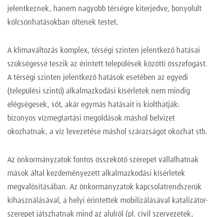
jelentkeznek, hanem nagyobb térségre kiterjedve, bonyolult
kölcsönhatásokban öltenek testet.
A klímaváltozás komplex, térségi szinten jelentkező hatásai
szükségessé teszik az érintett települések közötti összefogást.
A térségi szinten jelentkező hatások esetében az egyedi
(települési szintű) alkalmazkodási kísérletek nem mindig
elégségesek, sőt, akár egymás hatásait is kiolthatják:
bizonyos vízmegtartási megoldások máshol belvizet
okozhatnak, a víz levezetése máshol szárazságot okozhat stb.
Az önkormányzatok fontos összekötő szerepet vállalhatnak
mások által kezdeményezett alkalmazkodási kísérletek
megvalósításában. Az önkormányzatok kapcsolatrendszerük
kihasználásával, a helyi érintettek mobilizálásával katalizátor-
szerepet játszhatnak mind az alulról (pl. civil szervezetek,