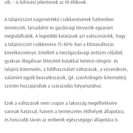
stb. – is kihívást jelentenek az itt élőknek.
A talajvízszint nagymértékű csökkenésének hátterében
természeti, társadalmi és gazdasági tényezők egyaránt
megtalálhatók. A legutóbbi kutatások azt valószínűsítik, hogy
a talajvízszint csökkenése 75-80%-ban a klímaváltozás
következménye. Emellett a mezőgazdasági öntözés céljából,
gyakran illegálisan létesített kutakkal történő rétegvíz- és
talajvíz-kitermelés, a földhasználati változások, a vízrendezés,
valamint egyéb beavatkozások, (pl. szénhidrogén-kitermelés)
szintén hozzájárultak a szárazodás folyamatához.
Ezek a változások nem csupán a lakosság megélhetésére
vannak hatással, hanem a természetes élőhelyek állapotára,
és hosszabb távon az emberek egészségügyi állapotára is.