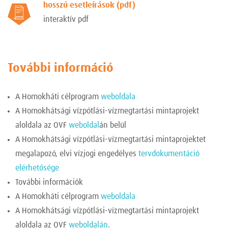
hosszú esetleírások (pdf)
interaktív pdf
További információ
A Homokháti célprogram
weboldala
A Homokhátsági vízpótlási-vízmegtartási mintaprojekt
aloldala az OVF
weboldal
án belül
A Homokhátsági vízpótlási-vízmegtartási mintaprojektet
megalapozó, elvi vízjogi engedélyes
tervdokumentáció
elérhetősége
További információk
A Homokháti célprogram
weboldala
A Homokhátsági vízpótlási-vízmegtartási mintaprojekt
aloldala az OVF
weboldalán
.