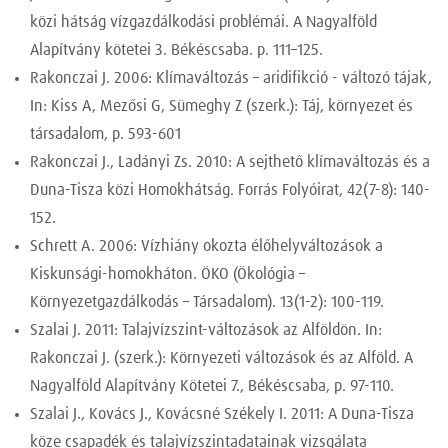
közi hátság vízgazdálkodási problémái. A Nagyalföld
Alapítvány kötetei 3. Békéscsaba. p. 111–125.
Rakonczai J. 2006: Klímaváltozás – aridifikció - változó tájak,
In: Kiss A, Mezősi G, Sümeghy Z (szerk.): Táj, környezet és
társadalom, p. 593-601
Rakonczai J., Ladányi Zs. 2010: A sejthető klímaváltozás és a
Duna-Tisza közi Homokhátság. Forrás Folyóirat, 42(7-8): 140-
152.
Schrett A. 2006: Vízhiány okozta élőhelyváltozások a
Kiskunsági-homokháton. ÖKO (Ökológia –
Környezetgazdálkodás – Társadalom). 13(1-2): 100-119.
Szalai J. 2011: Talajvízszint-változások az Alföldön. In:
Rakonczai J. (szerk.): Környezeti változások és az Alföld. A
Nagyalföld Alapítvány Kötetei 7., Békéscsaba, p. 97-110.
Szalai J., Kovács J., Kovácsné Székely I. 2011: A Duna-Tisza
köze csapadék és talajvízszintadatainak vizsgálata