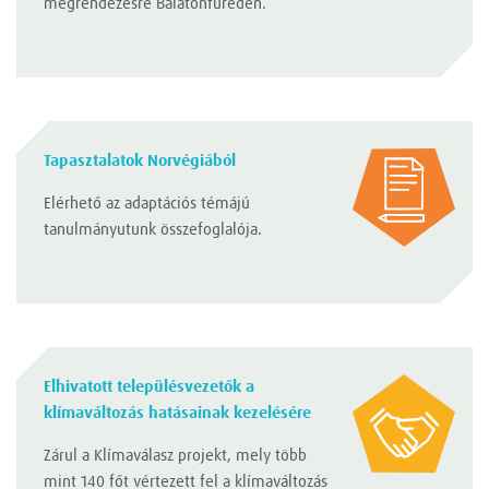
megrendezésre Balatonfüreden.
Tapasztalatok Norvégiából
Elérhető az adaptációs témájú
tanulmányutunk összefoglalója.
Elhivatott településvezetők a
klímaváltozás hatásainak kezelésére
Zárul a Klímaválasz projekt, mely több
mint 140 főt vértezett fel a klímaváltozás