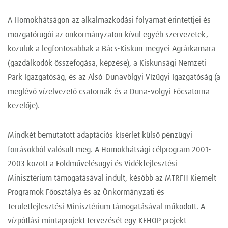
A Homokhátságon az alkalmazkodási folyamat érintettjei és
mozgatórugói az önkormányzaton kívül egyéb szervezetek,
közülük a legfontosabbak a Bács-Kiskun megyei Agrárkamara
(gazdálkodók összefogása, képzése), a Kiskunsági Nemzeti
Park Igazgatóság, és az Alsó-Dunavölgyi Vízügyi Igazgatóság (a
meglévő vízelvezető csatornák és a Duna-völgyi Főcsatorna
kezelője).
Mindkét bemutatott adaptációs kísérlet külső pénzügyi
forrásokból valósult meg. A Homokhátsági célprogram 2001-
2003 között a Földművelésügyi és Vidékfejlesztési
Minisztérium támogatásával indult, később az MTRFH Kiemelt
Programok Főosztálya és az Önkormányzati és
Területfejlesztési Minisztérium támogatásával működött. A
vízpótlási mintaprojekt tervezését egy KEHOP projekt