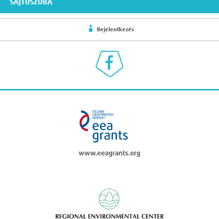
SAJTÓSZOBA
Bejelentkezés
Klímaválasz a Facebookon
eea grants
Regional Enviromen