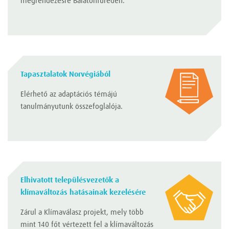
megrendezésre Balatonfüreden.
Tapasztalatok Norvégiából
Elérhető az adaptációs témájú
tanulmányutunk összefoglalója.
Elhivatott településvezetők a
klímaváltozás hatásainak kezelésére
Zárul a Klímaválasz projekt, mely több
mint 140 főt vértezett fel a klímaváltozás