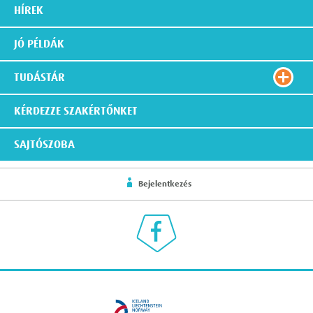
HÍREK
JÓ PÉLDÁK
TUDÁSTÁR
KÉRDEZZE SZAKÉRTŐNKET
SAJTÓSZOBA
Bejelentkezés
Klímaválasz a Facebookon
eea grants