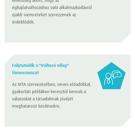
lehetőség adott, hogy az
éghajlatváltozáshoz való alkalmazkodásról
újabb isemreteket szerezzenek az
érdeklődők.
Folytatódik a "Változó világ"
fórumsorozat
Az MTA szervezésében, neves előadókkal,
gyakorlati példákon keresztül keresik a
válaszokat a társadalmak jövőjét
meghatározó kérdésekre.