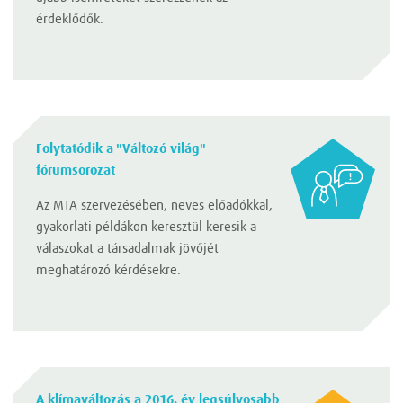
érdeklődők.
Folytatódik a "Változó világ"
fórumsorozat
Az MTA szervezésében, neves előadókkal,
gyakorlati példákon keresztül keresik a
válaszokat a társadalmak jövőjét
meghatározó kérdésekre.
A klímaváltozás a 2016. év legsúlyosabb