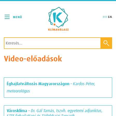
Klímaválasz
HU
EN
Video-előadások
Éghajlatváltozás Magyarországon
– Kardos Péter,
meteorológus
Városklíma
– Dr. Gál Tamás, tszvh. egyetemi adjunktus,