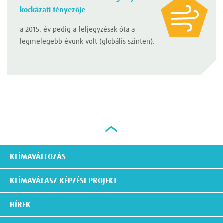
kockázati tényezője
a 2015. év pedig a feljegyzések óta a
legmelegebb évünk volt (globális szinten).
KLÍMAVÁLTOZÁS
KLÍMAVÁLASZ KÉPZÉSI PROJEKT
HÍREK