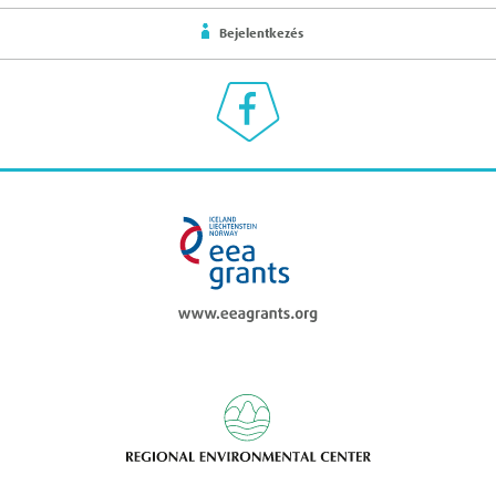
Bejelentkezés
Klímaválasz a Facebookon
eea grants
Regional Enviromen