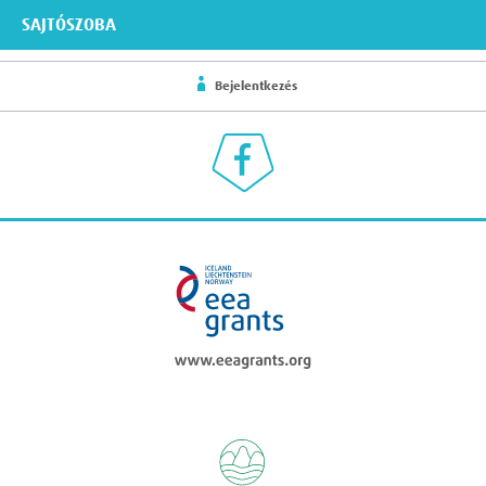
SAJTÓSZOBA
Bejelentkezés
Klímaválasz a Facebookon
eea grants
Regional Enviromen