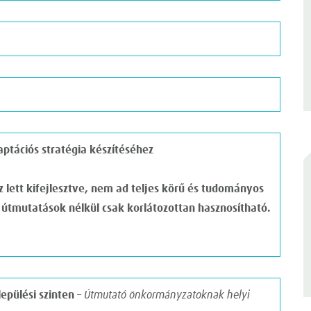
aptációs stratégia készítéséhez
oz lett kifejlesztve, nem ad teljes körű és tudományos
i útmutatások nélkül csak korlátozottan hasznosítható.
epülési szinten
– Útmutató önkormányzatoknak helyi