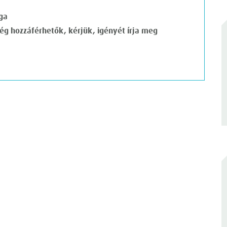
ga
g hozzáférhetők, kérjük, igényét írja meg