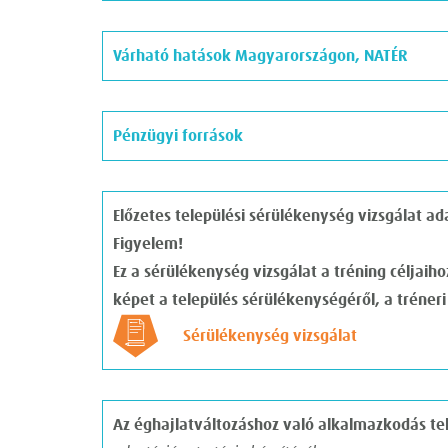
Várható hatások Magyarországon, NATÉR
Pénzügyi források
Előzetes települési sérülékenység vizsgálat ad
Figyelem!
Ez a sérülékenység vizsgálat a tréning céljaih
képet a település sérülékenységéről, a tréner
Sérülékenység vizsgálat
Az éghajlatváltozáshoz való alkalmazkodás tel