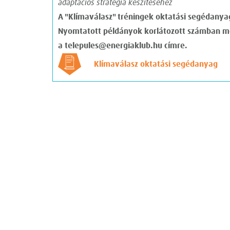
adaptációs stratégia készítéséhez
A "Klímaválasz" tréningek oktatási segédanya
Nyomtatott példányok korlátozott számban mé
a
telepules@energiaklub.hu
címre.
Klímaválasz oktatási segédanyag