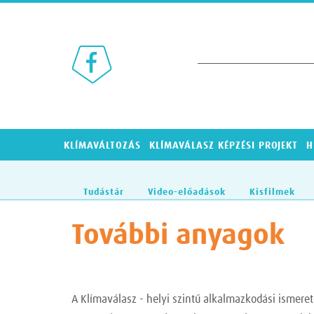
Klímaválasz a Facebookon
KLÍMAVÁLTOZÁS
KLÍMAVÁLASZ KÉPZÉSI PROJEKT
H
Tudástár
Video-előadások
Kisfilmek
További anyagok
A Klímaválasz - helyi szintű alkalmazkodási ismerete