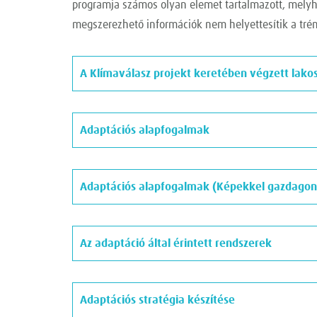
programja számos olyan elemet tartalmazott, melyhe
megszerezhető információk nem helyettesítik a trén
A Klímaválasz projekt keretében végzett lak
Adaptációs alapfogalmak
Adaptációs alapfogalmak (Képekkel gazdagon i
Az adaptáció által érintett rendszerek
Adaptációs stratégia készítése