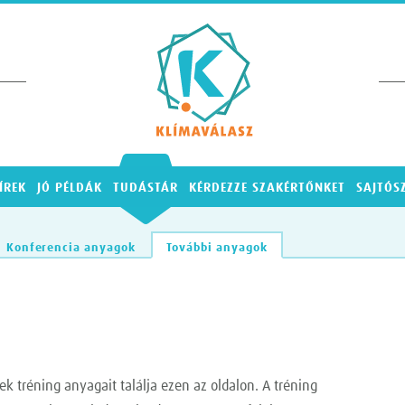
Klímav
ÍREK
JÓ PÉLDÁK
TUDÁSTÁR
KÉRDEZZE SZAKÉRTŐNKET
SAJTÓS
Konferencia anyagok
További anyagok
k tréning anyagait találja ezen az oldalon. A tréning