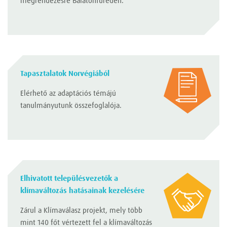
megrendezésre Balatonfüreden.
Tapasztalatok Norvégiából
Elérhető az adaptációs témájú
tanulmányutunk összefoglalója.
Elhivatott településvezetők a
klímaváltozás hatásainak kezelésére
Zárul a Klímaválasz projekt, mely több
mint 140 főt vértezett fel a klímaváltozás