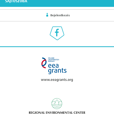
SAJTÓSZOBA
Bejelentkezés
Klímaválasz a Facebookon
eea grants
Regional Enviromen