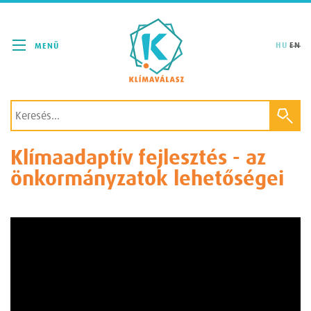
Klímaválasz
HU
EN
Klímaadaptív fejlesztés - az
önkormányzatok lehetőségei