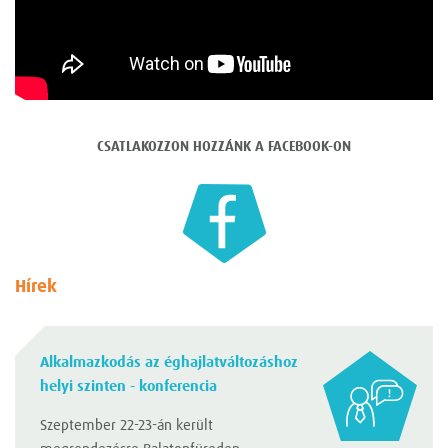
CSATLAKOZZON HOZZÁNK A FACEBOOK-ON
Hírek
Alkalmazkodás az éghajlatváltozáshoz
helyi szinten - konferencia
Szeptember 22-23-án került