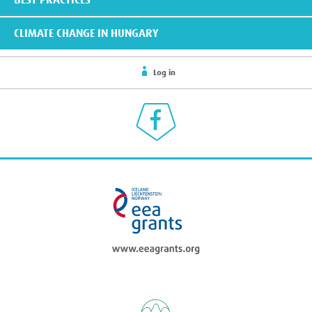
BEST PRACTICES
CLIMATE CHANGE IN HUNGARY
Log in
Klímaválasz a Facebookon
eea grants
Regional Enviromen