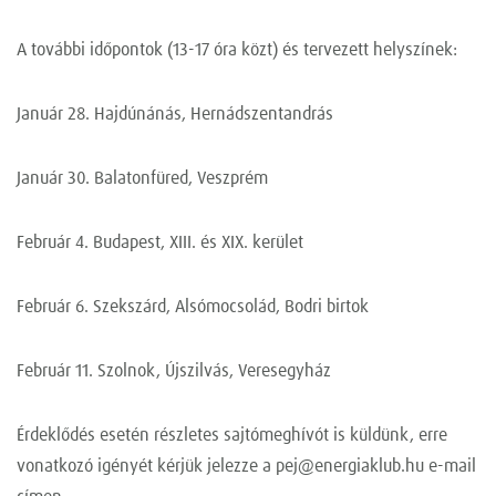
A további időpontok (13-17 óra közt) és tervezett helyszínek:
Január 28. Hajdúnánás, Hernádszentandrás
Január 30. Balatonfüred, Veszprém
Február 4. Budapest, XIII. és XIX. kerület
Február 6. Szekszárd, Alsómocsolád, Bodri birtok
Február 11. Szolnok, Újszilvás, Veresegyház
Érdeklődés esetén részletes sajtómeghívót is küldünk, erre
vonatkozó igényét kérjük jelezze a
pej@energiaklub.hu
e-mail