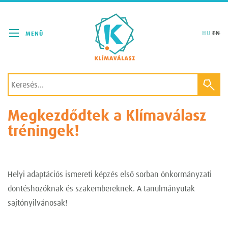
Klímaválasz
HU
EN
Megkezdődtek a Klímaválasz
tréningek!
Helyi adaptációs ismereti képzés első sorban önkormányzati
döntéshozóknak és szakembereknek. A tanulmányutak
sajtónyilvánosak!