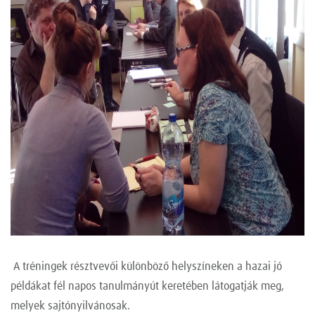
A tréningek résztvevői különböző helyszíneken a hazai jó
példákat fél napos tanulmányút keretében látogatják meg,
melyek sajtónyilvánosak.