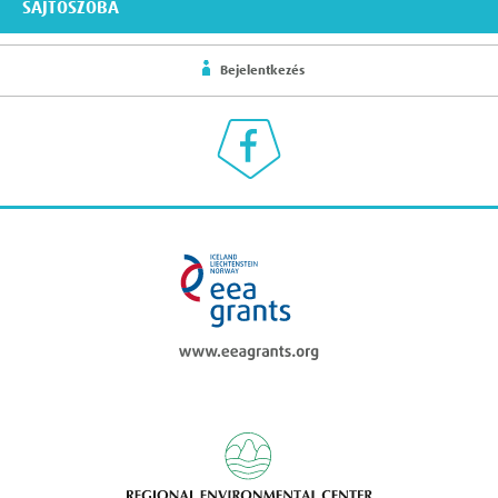
SAJTÓSZOBA
Bejelentkezés
Klímaválasz a Facebookon
eea grants
Regional Enviromen