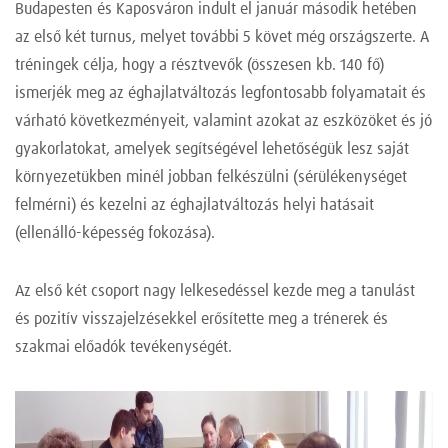
Budapesten és Kaposváron indult el január második hetében
az első két turnus, melyet további 5 követ még országszerte. A
tréningek célja, hogy a résztvevők (összesen kb. 140 fő)
ismerjék meg az éghajlatváltozás legfontosabb folyamatait és
várható következményeit, valamint azokat az eszközöket és jó
gyakorlatokat, amelyek segítségével lehetőségük lesz saját
környezetükben minél jobban felkészülni (sérülékenységet
felmérni) és kezelni az éghajlatváltozás helyi hatásait
(ellenálló-képesség fokozása).
Az első két csoport nagy lelkesedéssel kezde meg a tanulást
és pozitív visszajelzésekkel erősítette meg a trénerek és
szakmai előadók tevékenységét.