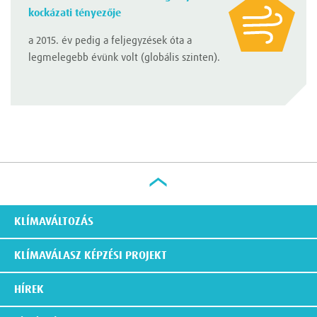
kockázati tényezője
a 2015. év pedig a feljegyzések óta a
legmelegebb évünk volt (globális szinten).
KLÍMAVÁLTOZÁS
KLÍMAVÁLASZ KÉPZÉSI PROJEKT
HÍREK