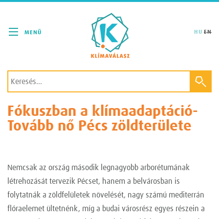
Klímaválasz
HU
EN
Fókuszban a klímaadaptáció-
Tovább nő Pécs zöldterülete
Nemcsak az ország második legnagyobb arborétumának
létrehozását tervezik Pécset, hanem a belvárosban is
folytatnák a zöldfelületek növelését, nagy számú mediterrán
flóraelemet ültetnénk, míg a budai városrész egyes részein a