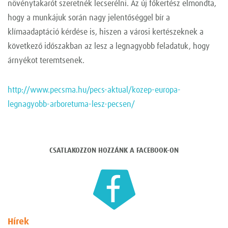
növénytakarót szeretnék lecserélni. Az új főkertész elmondta,
hogy a munkájuk során nagy jelentőséggel bír a
klímaadaptáció kérdése is, hiszen a városi kertészeknek a
következő időszakban az lesz a legnagyobb feladatuk, hogy
árnyékot teremtsenek.
http://www.pecsma.hu/pecs-aktual/kozep-europa-
legnagyobb-arboretuma-lesz-pecsen/
CSATLAKOZZON HOZZÁNK A FACEBOOK-ON
Hírek