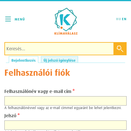
Klímaválasz
HU
EN
Bejelentkezés
(aktív fül)
Új jelszó igénylése
Elsődleges fülek
Felhasználói fiók
Felhasználónév vagy e-mail cím
*
A felhasználónévvel vagy az e-mail címmel egyaránt be lehet jelentkezni.
Jelszó
*