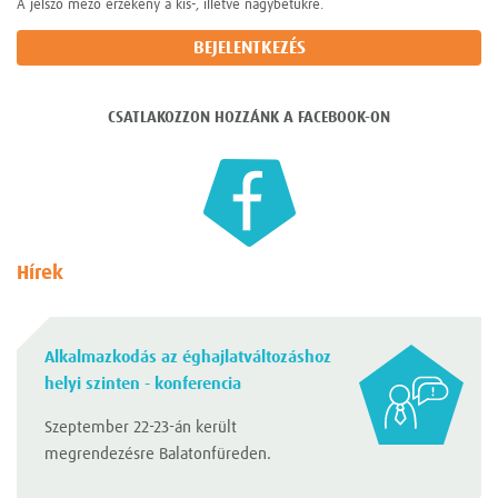
A jelszó mező érzékeny a kis-, illetve nagybetűkre.
CSATLAKOZZON HOZZÁNK A FACEBOOK-ON
Hírek
Alkalmazkodás az éghajlatváltozáshoz
helyi szinten - konferencia
Szeptember 22-23-án került
megrendezésre Balatonfüreden.