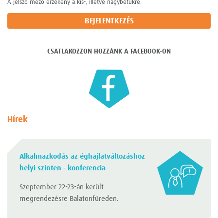
A jelszó mező érzékeny a kis-, illetve nagybetűkre.
CSATLAKOZZON HOZZÁNK A FACEBOOK-ON
Hírek
Alkalmazkodás az éghajlatváltozáshoz
helyi szinten - konferencia
Szeptember 22-23-án került
megrendezésre Balatonfüreden.