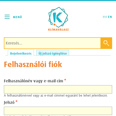
Klímaválasz
HU
EN
Bejelentkezés
(aktív fül)
Új jelszó igénylése
Elsődleges fülek
Felhasználói fiók
Felhasználónév vagy e-mail cím
*
A felhasználónévvel vagy az e-mail címmel egyaránt be lehet jelentkezni.
Jelszó
*